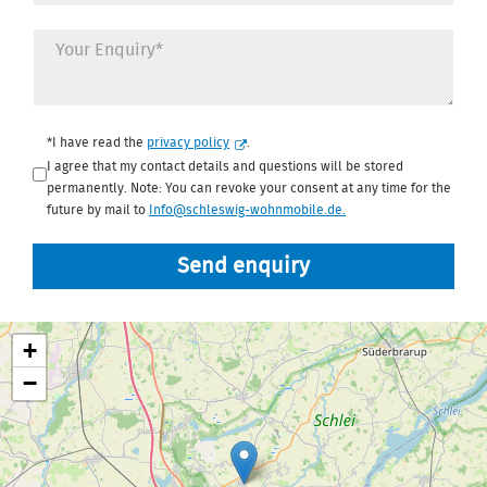
Datenschutz
*
*I have read the
privacy policy
.
I agree that my contact details and questions will be stored
permanently. Note: You can revoke your consent at any time for the
future by mail to
Info@schleswig-wohnmobile.de
.
Send enquiry
+
−