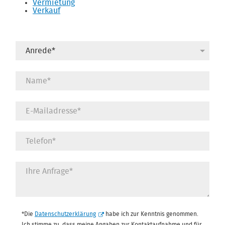
Vermietung
Verkauf
Datenschutz
*
*Die
Datenschutzerklärung
habe ich zur Kenntnis genommen.
Ich stimme zu, dass meine Angaben zur Kontaktaufnahme und für