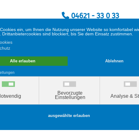
04621 - 33 0 33
Werner von Siemens Str. 9 | D-24837 Schl
ge
Exklusiv
Verkaufsfahrzeuge
Shop
Service
 Verkauf & Co KG