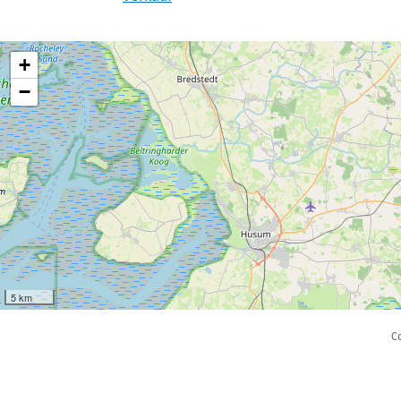
+
−
5 km
C