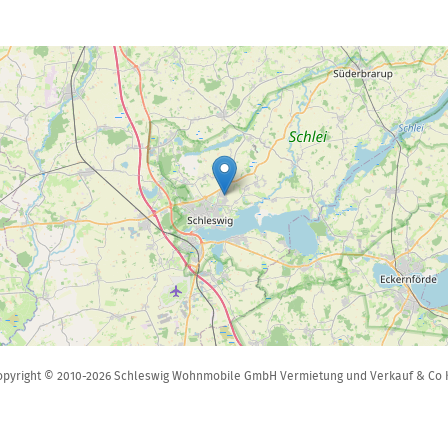
opyright © 2010-2026 Schleswig Wohnmobile GmbH Vermietung und Verkauf & Co 