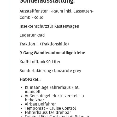
Sonderausstattung:
Ausstellfenster T-Raum inkl. Cassetten-
Combi-Rollo
Insektenschutztür Kastenwagen
Lederlenkrad
Traktion + (Traktionshilfe)
9-Gang Wandlerautomatikgetriebe
Kraftstofftank 90 Liter
Sonderlakierung : lanzarote grey
Fiat-Paket :
Klimaanlage Fahrerhaus Fiat,
manuell
Außenspiegel elektr. verstell- u.
beheizbar
Airbag Beifahrer
Tempomat – Cruise Control
Fahrerhaussitze drehbar
Original Fiat-Captainchair-Sitze m.