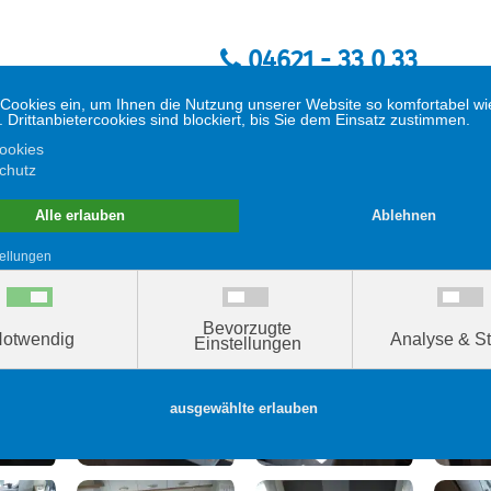
04621 - 33 0 33
Werner von Siemens Str. 9 | D-24837 Schl
ge
Exklusiv
Verkaufsfahrzeuge
Shop
Service
etung und Verkauf
7