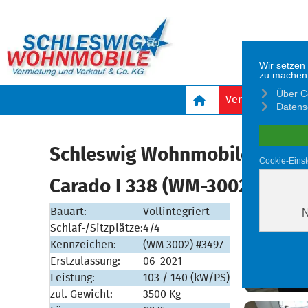
Sprache auswählen
Vermietfahrzeu
Schleswig Wohnmobile Vermi
Carado I 338 (WM-3002) #349
Bauart:
Vollintegriert
Schlaf-/Sitzplätze:
4/4
Kennzeichen:
(WM 3002) #3497
Erstzulassung:
06
2021
Leistung:
103 / 140 (kW/PS)
zul. Gewicht:
3500 Kg